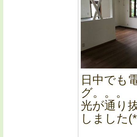
日中でも
グ。。。
光が通り
しました(*^