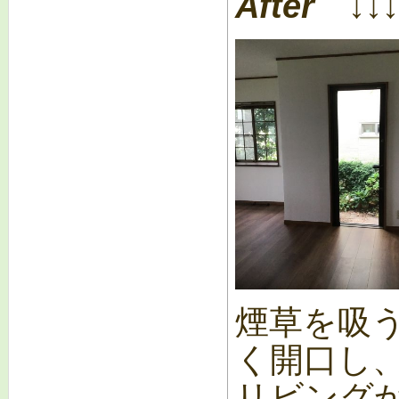
After ↓↓↓
煙草を吸
く開口し
リビング