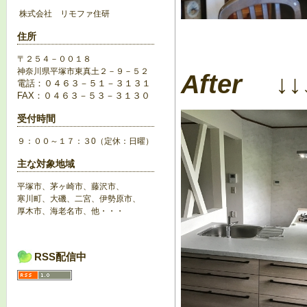
株式会社 リモファ住研
住所
〒２５４－００１８
神奈川県平塚市東真土２－９－５２
After ↓↓
電話：０４６３－５１－３１３１
FAX：０４６３－５３－３１３０
受付時間
９：００～１７：３0（定休：日曜）
主な対象地域
平塚市、茅ヶ崎市、藤沢市、
寒川町、大磯、二宮、伊勢原市、
厚木市、海老名市、他・・・
RSS配信中