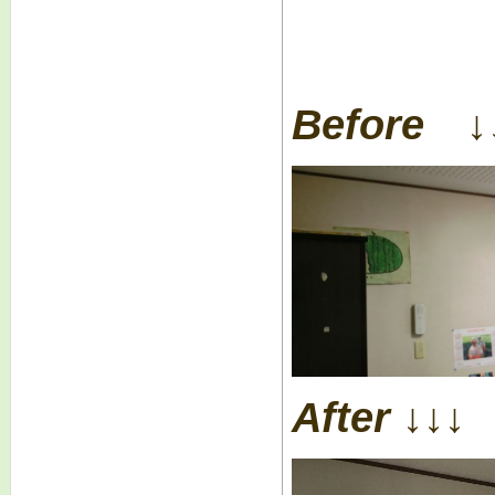
Before ↓
After ↓↓