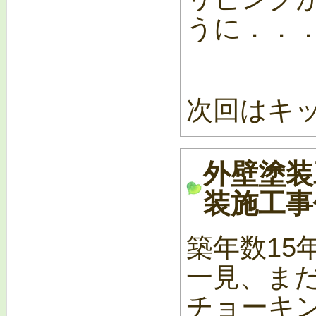
うに．．
次回はキ
外壁塗装
装施工事例
築年数15
一見、ま
チョーキ