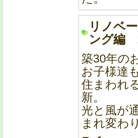
リノベー
ング編 20
築30年の
お子様達
住まわれ
新。
光と風が
まれ変わ