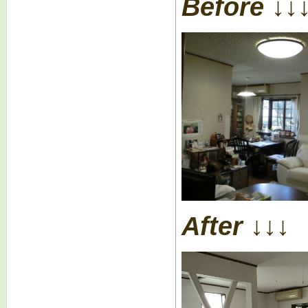
Before ↓↓
After ↓↓↓