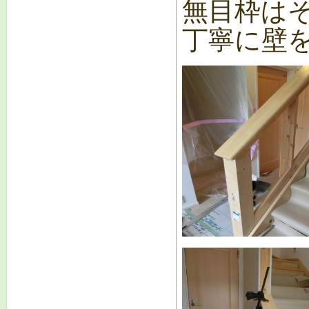
無目枠は
丁寧に壁