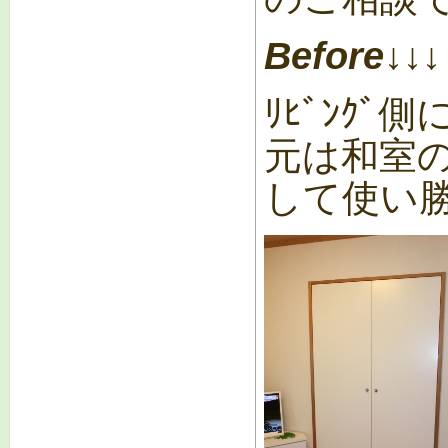
Before↓↓↓
ﾘﾋﾞﾝｸﾞ
元は和室
して使い