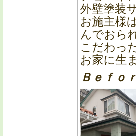
外壁塗装
お施主様
んでおら
こだわっ
お家に生
Ｂｅｆｏｒ