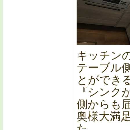
キッチン
テーブル
とができ
『シンク
側からも
奥様大満
た。