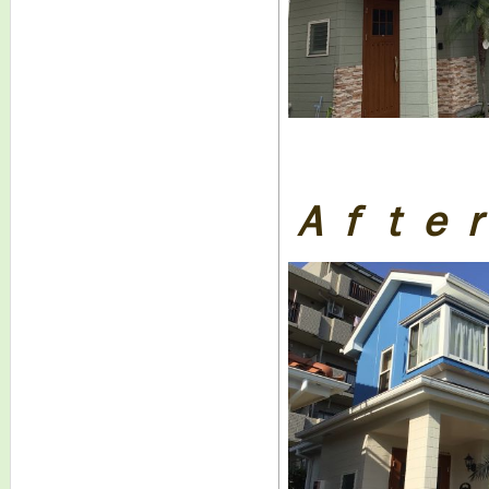
Ａｆｔｅｒ