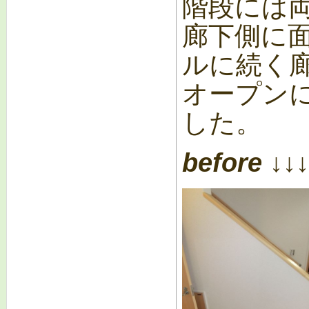
階段には
廊下側に
ルに続く
オープン
した。
before ↓↓↓