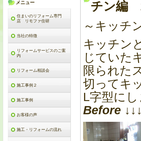
チン編 20
メニュー
住まいのリフォーム専門
店 リモファ住研
～キッチ
当社の特徴
キッチン
リフォームサービスのご案
じていた
内
限られた
リフォーム相談会
切ってキ
施工事例２
L字型にし
施工事例
Before ↓↓
お客様の声
施工・リフォームの流れ